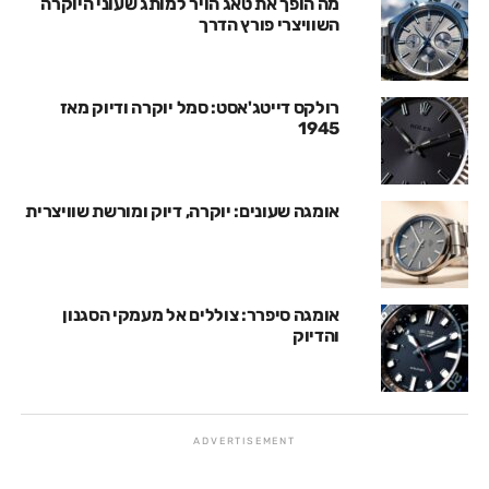
מה הופך את טאג הויר למותג שעוני היוקרה
השוויצרי פורץ הדרך
רולקס דייטג'אסט: סמל יוקרה ודיוק מאז
1945
אומגה שעונים: יוקרה, דיוק ומורשת שוויצרית
אומגה סיפרר: צוללים אל מעמקי הסגנון
והדיוק
ADVERTISEMENT