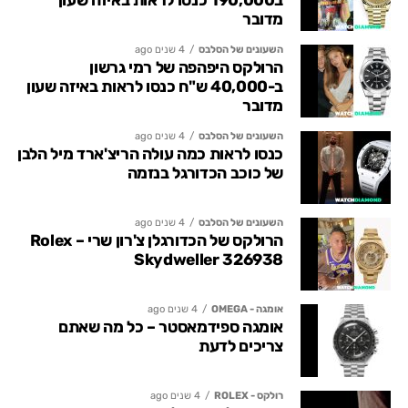
מדובר
השעונים של הסלבס
4 שנים ago
הרולקס היפהפה של רמי גרשון
ב-40,000 ש"ח כנסו לראות באיזה שעון
מדובר
השעונים של הסלבס
4 שנים ago
כנסו לראות כמה עולה הריצ'ארד מיל הלבן
של כוכב הכדורגל בנזמה
השעונים של הסלבס
4 שנים ago
הרולקס של הכדורגלן צ'רון שרי – Rolex
Skydweller 326938
אומגה - OMEGA
4 שנים ago
אומגה ספידמאסטר – כל מה שאתם
צריכים לדעת
רולקס - ROLEX
4 שנים ago