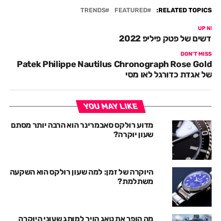
TRENDS
FEATURED
RELATED TOPICS:
UP NEX
חדשים של פטק פיליפ 2022
DON'T MISS
Patek Philippe Nautilus Chronograph Rose Gold
של אגדת כדורגל לאו מסי
YOU MAY LIKE
מדוע רולקס סאבמרינר הוא הרבה יותר מסתם
שעון יוקרה?
היוקרה של זמן: למה שעון רולקס הוא השקעה
משתלמת?
מה הופך את טאג הויר למותג שעוני היוקרה