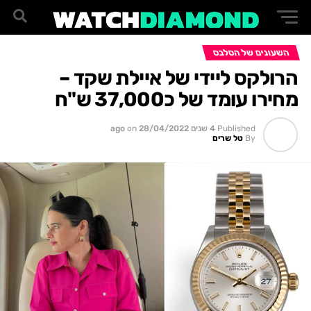
השעונים של הסלבס
הרולקס ליידי של איילת שקד –
מחירו עומד של כ37,000 ש"ח
Published
4 שנים ago
28/04/2022
on
By
טל שרים