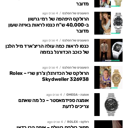
מדובר
השעונים של הסלבס
4 שנים ago
הרולקס היפהפה של רמי גרשון
ב-40,000 ש"ח כנסו לראות באיזה שעון
מדובר
השעונים של הסלבס
4 שנים ago
כנסו לראות כמה עולה הריצ'ארד מיל הלבן
של כוכב הכדורגל בנזמה
השעונים של הסלבס
4 שנים ago
הרולקס של הכדורגלן צ'רון שרי – Rolex
Skydweller 326938
אומגה - OMEGA
4 שנים ago
אומגה ספידמאסטר – כל מה שאתם
צריכים לדעת
רולקס - ROLEX
4 שנים ago
מחיר רולקס בעולם – איפה הכי כדאי