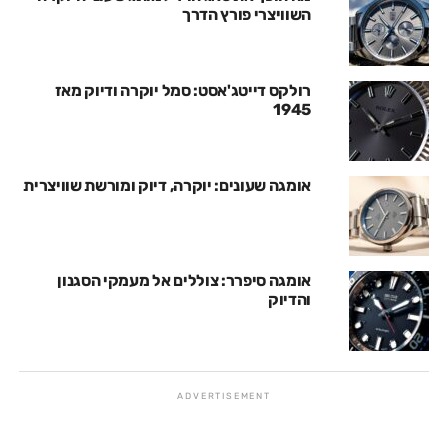
השוויצרי פורץ הדרך
רולקס דייטג'אסט: סמל יוקרה ודיוק מאז
1945
אומגה שעונים: יוקרה, דיוק ומורשת שוויצרית
אומגה סיפרר: צוללים אל מעמקי הסגנון
והדיוק
ADVERTISEMENT