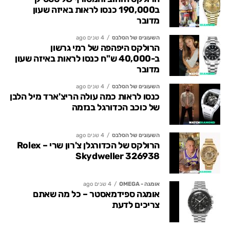
ב190,000 כנסו לראות באיזה שעון
מדובר
השעונים של הסלבס
4 שנים ago
הרולקס היפהפה של רמי גרשון
ב-40,000 ש"ח כנסו לראות באיזה שעון
מדובר
השעונים של הסלבס
4 שנים ago
כנסו לראות כמה עולה הריצ'ארד מיל הלבן
של כוכב הכדורגל בנזמה
השעונים של הסלבס
4 שנים ago
הרולקס של הכדורגלן צ'רון שרי – Rolex
Skydweller 326938
אומגה - OMEGA
4 שנים ago
אומגה ספידמאסטר – כל מה שאתם
צריכים לדעת