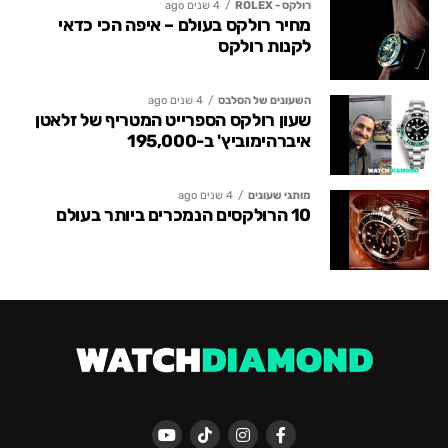
רולקס - ROLEX
4 שנים ago
מחיר רולקס בעולם – איפה הכי כדאי
לקנות רולקס
השעונים של הסלבס
4 שנים ago
שעון רולקס הספרייט המטריף של זלאטן
איברהימוביץ' ב-195,000
מותגי שעונים
4 שנים ago
10 הרולקסים הנמכרים ביותר בעולם