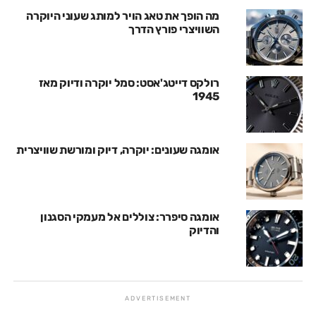
מה הופך את טאג הויר למותג שעוני היוקרה
השוויצרי פורץ הדרך
רולקס דייטג'אסט: סמל יוקרה ודיוק מאז
1945
אומגה שעונים: יוקרה, דיוק ומורשת שוויצרית
אומגה סיפרר: צוללים אל מעמקי הסגנון
והדיוק
ADVERTISEMENT