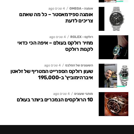
אומגה - OMEGA
4 שנים ago
אומגה ספידמאסטר – כל מה שאתם
צריכים לדעת
רולקס - ROLEX
4 שנים ago
מחיר רולקס בעולם – איפה הכי כדאי
לקנות רולקס
השעונים של הסלבס
4 שנים ago
שעון רולקס הספרייט המטריף של זלאטן
איברהימוביץ' ב-195,000
מותגי שעונים
4 שנים ago
10 הרולקסים הנמכרים ביותר בעולם