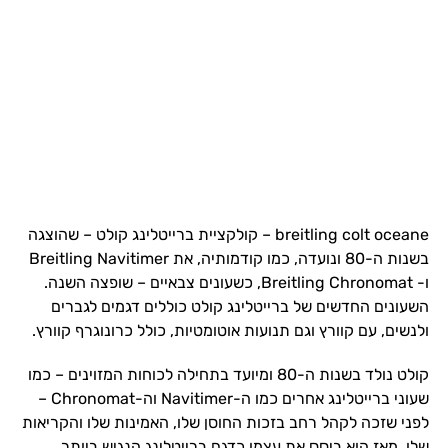
breitling colt oceane – קולקציית ברייטלינג קולט – שהוצגה
בשנות ה-80 ונועדה, כמו קודמותיה, את Breitling Navitimer
ו- Breitling Chronomat, כשעונים צבאיים – שופצה השנה.
השעונים החדשים של ברייטלינג קולט כוללים דגמים לגברים
ולנשים, עם קוורץ וגם תנועות אוטומטיות, כולל כרונוגרף קוורץ.
קולט נולד בשנות ה-80 ומיועד בתחילה לכוחות המזוינים – כמו
שעוני ברייטלינג אחרים כמו ה-Navitimer וה-Chronomat –
לפני שזכה לקהל רחב בזכות החוסן שלו, האמינות שלו והקריאות
שלו. מאז הוא ביסס את עצמו כדגם ברייטלינג הנגיש ביותר.