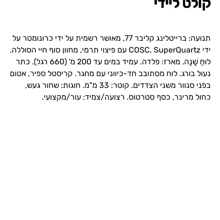
קולט ליידי
תנועה: ברייטלינג קליבר 77, מאושר רשמית על ידי כרונומטר על
ידי COSC, SuperQuartz עם פיצוי תרמי, מחוון סוף חיי הסוללה.
לוּחַ שָׁנָה. מארז: פלדה. עמיד במים עד 200 מ' (660 רגל). כתר
נעול בורג. לוח מסתובב חד-כיווני עם מחגר. קריסטל ספיר, אטום
בפני סנוור משני הצדדים. קוטר: 33 מ"מ. חוגות: שחור געש,
כחול מרינר, כסף סטרטוס. רצועה/צמיד: עור/מקצועי.