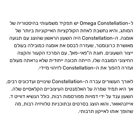
ל-Omega Constellation יש תפקיד משמעותי בהיסטוריה של
המותג, והיא נחשבת לאחת הקולקציות האייקוניות ביותר של
אומגה. ה-Constellation היה השעון הראשון שהוצג עם תנועה
מאושרת כרונומטר, שעזרה לבסס את אומגה כמובילה בעולם
ייצור השעונים. חוגת ה"פאי-פאן", עם המרכז הקעור והקצה
החיצוני המוגבה שלו, הייתה תכונה ייחודית שלא נראתה מעולם
ועזרה להפוך את ה-Constellation לזיהוי מיידי.
לאורך העשורים עברה ה-Constellation שינויים ועדכונים רבים,
אך היא תמיד שמרה על האלמנטים העיצוביים הקלאסיים שלה.
השעון ענד על ידי דמויות מפורסמות רבות, כולל הנשיא דווייט ד.
אייזנהאואר, והוא הוצג בסרטים ובתוכניות טלוויזיה רבות, מה
שהופך אותו לאייקון תרבותי.