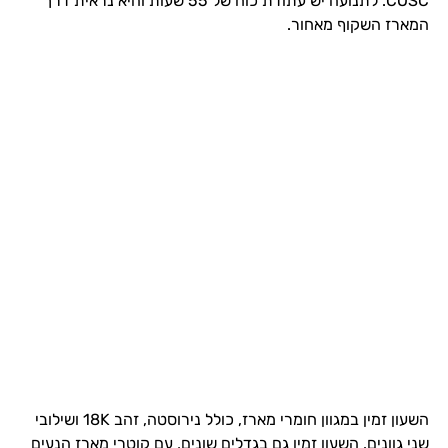
COSC. לתנועה יש עתודת כוח של 55 שעות והיא נראית דרך
המארז השקוף מאחור.
השעון זמין במגוון חומרי מארז, כולל נירוסטה, זהב 18K ושילובי
שני גוונים. השעון זמין גם בגדלים שונים, עם קוטרי מארז הנעים