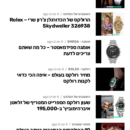
השעונים של הסלבס
4 שנים ago
הרולקס של הכדורגלן צ'רון שרי – Rolex
Skydweller 326938
אומגה - OMEGA
4 שנים ago
אומגה ספידמאסטר – כל מה שאתם
צריכים לדעת
רולקס - ROLEX
4 שנים ago
מחיר רולקס בעולם – איפה הכי כדאי
לקנות רולקס
השעונים של הסלבס
4 שנים ago
שעון רולקס הספרייט המטריף של זלאטן
איברהימוביץ' ב-195,000
מותגי שעונים
4 שנים ago