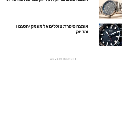
אומגה סיפרר: צוללים אל מעמקי הסגנון
והדיוק
ADVERTISEMENT