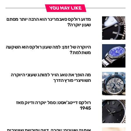
YOU MAY LIKE
מדוע רולקס סאבמרינר הוא הרבה יותר מסתם
שעון יוקרה?
היוקרה של זמן: למה שעון רולקס הוא השקעה
משתלמת?
מה הופך את טאג הויר למותג שעוני היוקרה
השוויצרי פורץ הדרך
רולקס דייטג'אסט: סמל יוקרה ודיוק מאז
1945
אומגה שעונים: יוקרה, דיוק ומורשת שוויצרית