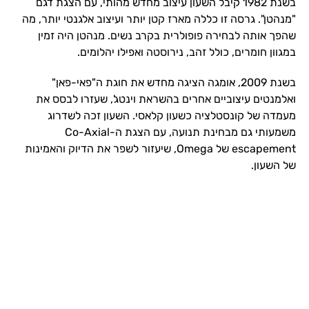
בשנת 1982 קיבל השעון עיצוב מחדש מהותי, עם הצגת דגם
"מנהטן". גרסה זו כללה מארז קטן יותר ועיצוב אלגנטי יותר, מה
שהפך אותה לבחירה פופולרית בקרב נשים. מנהטן היה זמין
במגוון חומרים, כולל זהב, נירוסטה ואפילו יהלומים.
בשנת 2009, אומגה הציגה מחדש את חוגת ה"פאי-פאן"
ואלמנטים עיצוביים אחרים בהשראת וינטג', שעזרו לבסס את
מעמדה של קונסטלציה כשעון קלאסי. השעון זכה לשדרוג
משמעותי גם מבחינת תנועה, עם הצגת ה-Co-Axial
escapement של Omega, שיעזור לשפר את הדיוק והאמינות
של השעון.