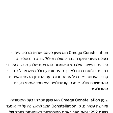
Omega Constellation הוא שעון קלאסי שהיה מרכיב עיקרי
בעולם שעוני היוקרה כבר למעלה מ-70 שנה. קונסטלציה,
הידועה בעיצוב האלגנטי ובאומנות המדויקת שלה, נלבשה על ידי
דמויות בולטות רבות לאורך ההיסטוריה, כולל נשיא ארה"ב ג'ון פ.
קנדי והאסטרונאוט ניל ארמסטרונג. עם הסגנון הנצחי והאיכות
המתמשכת שלה, אומגה קונסטלציה היא סמל אמיתי בעולם
ההורולוגיה.
שעון Omega Constellation הוא שעון יוקרתי בעל היסטוריה
ומורשת עשירים. קו Constellation הוצג לראשונה על ידי אומגה
בשנת 1952 ומאז הפך לאחת הקולקציות האייקוניות ביותר של