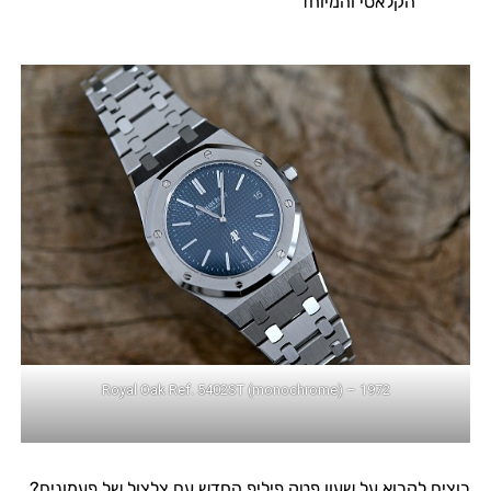
הקלאסי והמיוחד
1972 – Royal Oak Ref. 5402ST (monochrome)
רוצים לקרוא על שעון פטק פיליפ החדש עם צלצול של פעמונים?