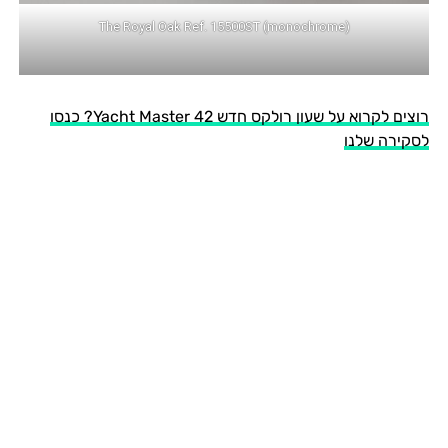
The Royal Oak Ref. 15500ST (monochrome)
רוצים לקרוא על שעון רולקס חדש Yacht Master 42? כנסו
לסקירה שלנו