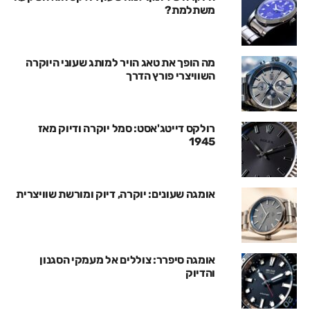
משתלמת?
מה הופך את טאג הויר למותג שעוני היוקרה
השוויצרי פורץ הדרך
רולקס דייטג'אסט: סמל יוקרה ודיוק מאז
1945
אומגה שעונים: יוקרה, דיוק ומורשת שוויצרית
אומגה סיפרר: צוללים אל מעמקי הסגנון
והדיוק