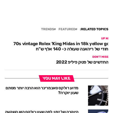
TRENDS
FEATURED
RELATED TOPICS:
UP NEX
70s vintage Rolex 'King Midas in 18k yellow gol
ייחודי של ריהאנה שעולה כ- 140 אלף ש"ח
DON'T MISS
החדשים של פטק פיליפ 2022
YOU MAY LIKE
מדוע רולקס סאבמרינר הוא הרבה יותר מסתם
שעון יוקרה?
היוקרה של זמן: למה שעון רולקס הוא השקעה