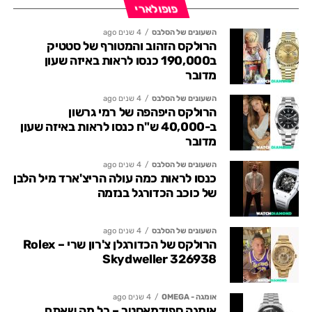
פופולארי
השעונים של הסלבס
4 שנים ago
הרולקס הזהוב והמטורף של סטטיק
ב190,000 כנסו לראות באיזה שעון
מדובר
השעונים של הסלבס
4 שנים ago
הרולקס היפהפה של רמי גרשון
ב-40,000 ש"ח כנסו לראות באיזה שעון
מדובר
השעונים של הסלבס
4 שנים ago
כנסו לראות כמה עולה הריצ'ארד מיל הלבן
של כוכב הכדורגל בנזמה
השעונים של הסלבס
4 שנים ago
הרולקס של הכדורגלן צ'רון שרי – Rolex
Skydweller 326938
אומגה - OMEGA
4 שנים ago
אומגה ספידמאסטר – כל מה שאתם