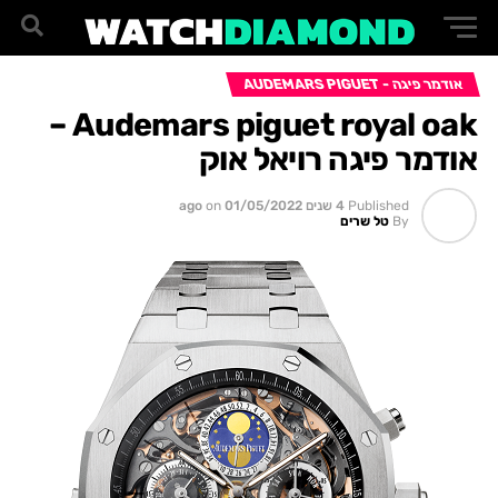
אודמר פיגה - AUDEMARS PIGUET
Audemars piguet royal oak –
אודמר פיגה רויאל אוק
Published
4 שנים ago
01/05/2022
on
By
טל שרים