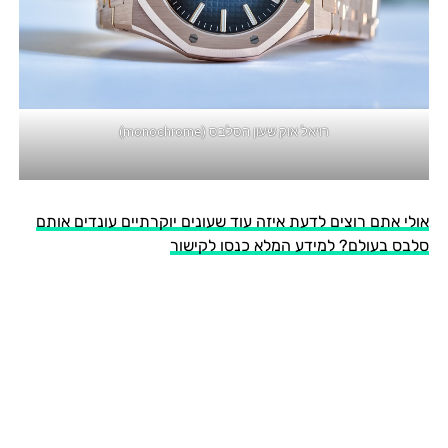
רויאל אוק שעון הסלבס (monochrome)
אולי אתם רוצים לדעת איזה עוד שעונים יוקרתיים עונדים אותם
סלבס בעולם? למידע המלא כנסו לקישור