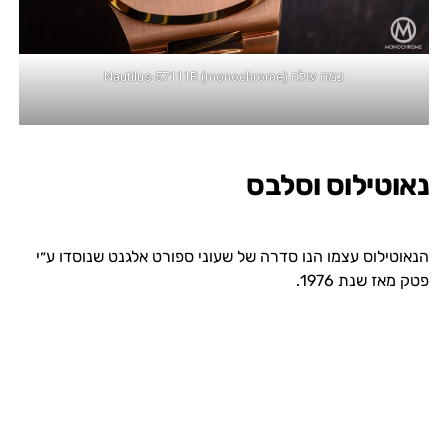
כמה עולה Nautilus-57111R (monochrome)
נאוטילוס וסלבס
הנאוטילוס עצמו הנו סדרה של שעוני ספורט אלגנט שנוסדו ע״י
פטק מאז שנת 1976.