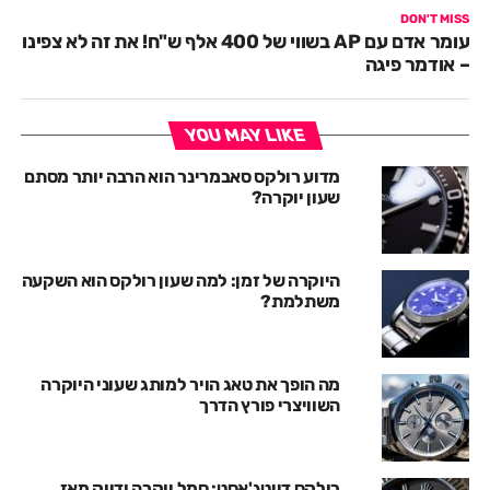
DON'T MISS
עומר אדם עם AP בשווי של 400 אלף ש"ח! את זה לא צפינו
– אודמר פיגה
YOU MAY LIKE
מדוע רולקס סאבמרינר הוא הרבה יותר מסתם
שעון יוקרה?
היוקרה של זמן: למה שעון רולקס הוא השקעה
משתלמת?
מה הופך את טאג הויר למותג שעוני היוקרה
השוויצרי פורץ הדרך
רולקס דייטג'אסט: סמל יוקרה ודיוק מאז