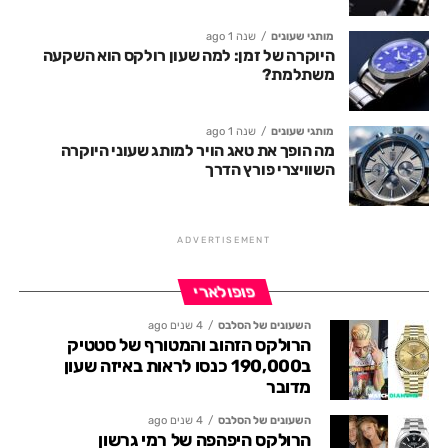
מותגי שעונים
שנה 1 ago
היוקרה של זמן: למה שעון רולקס הוא השקעה
משתלמת?
מותגי שעונים
שנה 1 ago
מה הופך את טאג הויר למותג שעוני היוקרה
השוויצרי פורץ הדרך
ADVERTISEMENT
פופולארי
השעונים של הסלבס
4 שנים ago
הרולקס הזהוב והמטורף של סטטיק
ב190,000 כנסו לראות באיזה שעון
מדובר
השעונים של הסלבס
4 שנים ago
הרולקס היפהפה של רמי גרשון