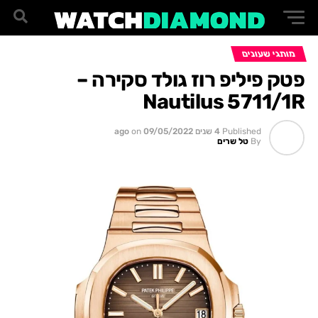
מותגי שעונים
פטק פיליפ רוז גולד סקירה –
Nautilus 5711/1R
Published
4 שנים ago
09/05/2022
on
By
טל שרים