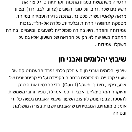
קרטייה משתמשת במגוון מתכות יוקרתיות כדי ליצור את
השעונים שלה. זהב, על גווניו השונים (צהוב, לבן, ורוד), מציע
מראה קלאסי ועשיר. פלטינה, מתכת נדירה ועמידה במיוחד,
מספקת תחושה יוקרתית ובלעדית. פלדת אל-חלד, בזכות
עמידותה וחוזקה, היא בחירה פופולרית לשעונים יומיומיים. בחירת
המתכת משפיעה לא רק על המראה של השעון, אלא גם על
משקלו ועמידותו.
שיבוץ יהלומים ואבני חן
שיבוץ יהלומים ואבני חן הוא חלק בלתי נפרד מהאסתטיקה של
שעוני קרטייה. היהלומים נבחרים בקפידה על פי קריטריונים של
צבע, ניקיון, חיתוך ומשקל (Carat), כדי להבטיח את הברק
והיוקרה המקסימליים. אבני חן כמו אמרלד, ספיר ורובי משמשות
להוספת צבע ועומק לעיצוב השעון. שיבוץ האבנים נעשה על ידי
אומנים מומחים, המבטיחים שהאבנים יושבות בצורה מושלמת
ובטוחה.