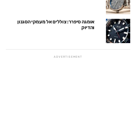
אומגה סיפרר: צוללים אל מעמקי הסגנון
והדיוק
ADVERTISEMENT