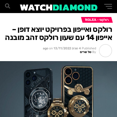
רולקס - ROLEX
רולקס ואייפון בפרויקט יוצא דופן –
אייפון 14 עם שעון רולקס זהב מובנה
Published
4 שנים ago
13/11/2022
on
By
טל שרים