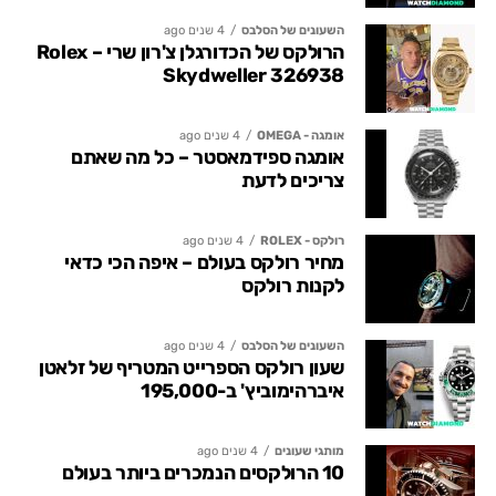
השעונים של הסלבס
4 שנים ago
הרולקס של הכדורגלן צ'רון שרי – Rolex
Skydweller 326938
אומגה - OMEGA
4 שנים ago
אומגה ספידמאסטר – כל מה שאתם
צריכים לדעת
רולקס - ROLEX
4 שנים ago
מחיר רולקס בעולם – איפה הכי כדאי
לקנות רולקס
השעונים של הסלבס
4 שנים ago
שעון רולקס הספרייט המטריף של זלאטן
איברהימוביץ' ב-195,000
מותגי שעונים
4 שנים ago
10 הרולקסים הנמכרים ביותר בעולם