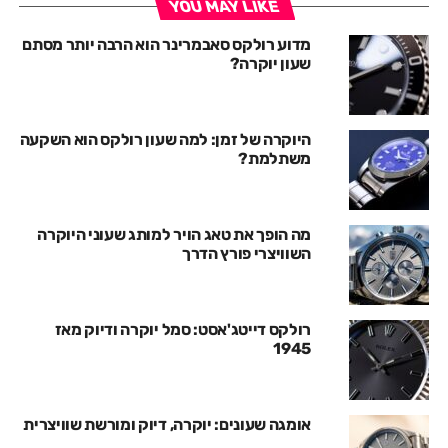
YOU MAY LIKE
מדוע רולקס סאבמרינר הוא הרבה יותר מסתם
שעון יוקרה?
היוקרה של זמן: למה שעון רולקס הוא השקעה
משתלמת?
מה הופך את טאג הויר למותג שעוני היוקרה
השוויצרי פורץ הדרך
רולקס דייטג'אסט: סמל יוקרה ודיוק מאז
1945
אומגה שעונים: יוקרה, דיוק ומורשת שוויצרית