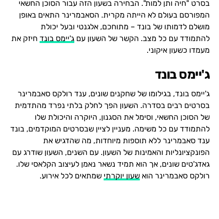
בסרט "חיה ותן למות". הבחירה בשעון הזה עבור הסוכן החשאי
המפורסם בעולם לא הייתה מקרית. הסאבמרינר התאים באופן
מושלם לדמותו של בונד – מתוחכם, אלגנטי ובעל יכולת
להתמודד עם כל מצב. הקשר של השעון עם
ג'יימס בונד
חיזק את
מעמדו כשעון איקוני.
ג'יימס בונד
ג'יימס בונד, בגילומו של שחקנים שונים, ענד רולקס סאבמרינר
בסרטים רבים בסדרה. השעון הפך לחלק בלתי נפרד מהתדמית
של הסוכן החשאי, וסימל את הסגנון, היוקרה והיכולת שלו
להתמודד עם כל משימה. מעניין לציין שבסרטים המוקדמים, בונד
ענד סאבמרינר ללא תוספות מיוחדות, מה שהדגיש את
הפונקציונליות והאמינות של השעון. עם השנים, השעון שודרג עם
גאדג'טים שונים, אך הוא תמיד נשאר נאמן לעיצוב הקלאסי שלו.
רולקס סאבמרינר הוא
שעון יוקרתי
שמתאים לכל אירוע.