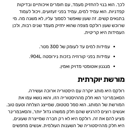
לכך. הוא בנוי להחזיק מעמד, עם חומרים איכותיים ובדיקות
קפדניות. הוא עמיד למים, עמיד בפני זעזועים, ויכול לעמוד
בתנאים קשים. זה שעון שאפשר לסמוך עליו, לא משנה מה. מי
שרוכש שעון רולקס מצפה שהוא יחזיק מעמד שנים רבות, ולכן
העמידות היא קריטית.
עמידות למים עד לעומק של 300 מטר.
עמידות בפני קורוזיה בזכות נירוסטה 904L.
מנגנון אוטומטי מדויק ואמין.
מורשת יוקרתית
רולקס היא מותג יוקרה עם היסטוריה ארוכה ועשירה.
הסאבמרינר הוא חלק מההיסטוריה הזו, והוא נושא עמו את
המורשת של המותג. הוא סמל סטטוס, שמייצג הצלחה וטעם טוב.
אנשים רוצים להרגיש שהם חלק ממשהו גדול יותר, והסאבמרינר
מציע להם את זה. רולקס היא לא רק חברה שמייצרת שעונים,
היא חלק מההיסטוריה של השענות העולמית. אנשים מחפשים