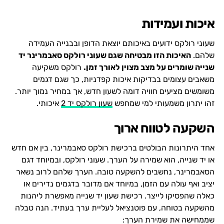
איכות ועמידות
שעוני רולקס ידועים באיכותם יוצאת הדופן ובבנייה העמידה
שלהם.
האיכות הזו מבטיחה שגם שעוני רולקס סאבמרינר יד
שנייה שומרים על מצב מצוין לאורך זמן.
רולקס משקיעה
משאבים עצומים בבדיקות איכות קפדניות, כך שגם דגמים
משומשים מציעים חוויה דומה לשעון חדש, אך במחיר נמוך יותר.
זהו יתרון משמעותי למי שמחפש
שעון רולקס יד 2
איכותי.
השקעה לטווח ארוך
אחד היתרונות הבולטים ברכישת רולקס סאבמרינר, בין אם חדש
או יד שנייה, הוא שמירה על הערך. שעוני רולקס, ובמיוחד דגם
הסאבמרינר, נחשבים להשקעה טובה. הערך שלהם לרוב נשאר
יציב ואף עולה עם הזמן, במיוחד אם מדובר בדגמים נדירים או
כאלה שהפסיקו לייצר. רכישת שעון יד שנייה מאפשרת ליהנות
מהשקעה בטוחה, עם פוטנציאל לעליית ערך בעתיד. הנה טבלה
שממחישה את שמירת הערך: