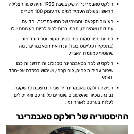
רולקס סאבמרינר הושק בשנת 1953 והיה שעון הצלילה
הראשון בעולם העמיד למים עד עומק 100 מטרים.
העיצוב הקלאסי והנצחי של הסאבמרינר, יחד עם
עמידותו ואמינותו, תרמו רבות לפופולריות העצומה שלו.
דמויות מפורסמות כמו סטיב מקווין וסר רוג'ר מור
(בתפקידו כג'יימס בונד) ענדו את הסאבמרינר, מה
שהוסיף למעמדו האגדי.
רולקס שילבה בסאבמרינר טכנולוגיות חדשניות כמו
שיפור עמידות למים, לוח קרמי, ושימוש בפלדת אל-חלד
904L.
רכישת רולקס סאבמרינר יד שנייה נחשבת להשקעה
נבונה, מכיוון שהשעונים שומרים על ערכם ואף יכולים
לעלות בערכם לאורך זמן.
ההיסטוריה של רולקס סאבמרינר