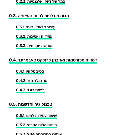
סמל של דיוק ואלגנטיות
הגורמים לפופולריות העצומה
עיצוב קלאסי ונצחי
עמידות ואמינות
מורשת יוקרתית
דמויות מפורסמות ואהבתן לרולקס סאבמרינר
סטיב מקווין
סר רוג'ר מור
ג'יימס בונד
טכנולוגיה וחדשנות
שיפור עמידות למים
פיתוח הלוח הקרמי
שימוש בנירוסטה 904L