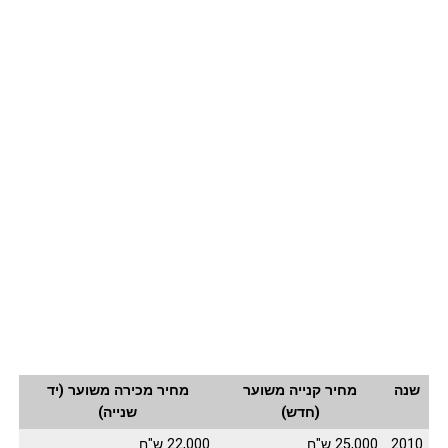
שנה
מחיר קנייה משוער
מחיר מכירה משוער (יד
(חדש)
שנייה)
2010
25,000 ש"ח
22,000 ש"ח