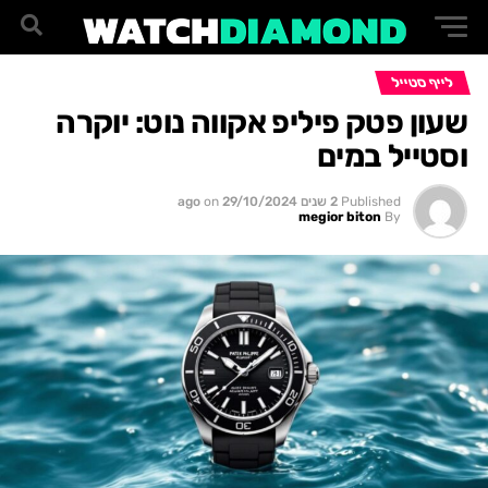
לייף סטייל
שעון פטק פיליפ אקווה נוט: יוקרה
וסטייל במים
Published
2 שנים ago
29/10/2024
on
megior biton
By