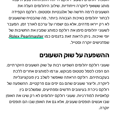
מותג ששואף ליוקרה וייחודיות. שילוב היהלומים העלה את
השעונים לרמה חדשה של אלגנטיות וסטטוס. רולקס הקפידה
לבחור יהלומים באיכות הגבוהה ביותר, מה שהבטיח שהשעונים
לא רק ייראו מדהים, אלא גם ישמרו על ערכם לאורך זמן. המעבר
לשעוני יהלומים סימן את רולקס כמותג שמבין את החשיבות של
יופי ואיכות. ניתן לראות זאת בדגמים כמו
Rolex Pearlmaster
,
שמדגישים יוקרה וסטייל.
ההשפעה על שוק השעונים
שעוני רולקס יהלומים השפיעו רבות על שוק השעונים היוקרתיים.
הם הפכו לסמל סטטוס מבוקש, וגרמו למותגים אחרים ללכת
בעקבותיהם. רולקס הראתה שאפשר לשלב בין פונקציונליות
ליוקרה, וליצור שעונים שהם גם יפים וגם פרקטיים. ההשפעה של
רולקס ניכרת בעיצובים חדשים ומפתיעים, שמשלבים בין
קלאסיות למודרניות. שעוני רולקס יהלומים לא רק שינו את האופן
שבו אנשים תופסים שעונים, אלא גם את האופן שבו הם תופסים
יוקרה.