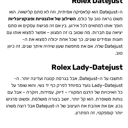
Rolex Datejust
ה-Datejust הוא קלאסיקה אמיתית, וזה לא סתם קלישאה. הוא
פשוט נראה טוב על כולם.
השילוב של אלגנטיות ופונקציונליות
הופך אותו למתאים לכל אירוע, בין אם זה פגישת עסקים או סתם
יציאה עם חברות. מה שטוב בו זה המגוון – אפשר למצוא אותו עם
חוגות וצמידים שונים, כך שכל אחת יכולה למצוא את ה-
Datejust שלה. אם את מחפשת שעון שיהיה איתך שנים, זה כיוון
טוב.
Rolex Lady-Datejust
תחשבו על ה-Datejust, אבל בגרסה קטנה ועדינה יותר. ה-
Lady-Datejust נועד במיוחד לפרק כף יד נשי, והוא שומר על
כל האיכויות של הדגם המקורי – דיוק, עמידות, ויוקרה – אבל עם
נוחות משופרת. הוא קל יותר, יושב בצורה מושלמת, ופשוט מרגיש
נכון. אם את אוהבת את העיצוב של ה-Datejust אבל רוצה משהו
יותר קומפקטי, זה הפתרון.