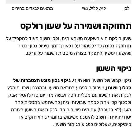
לבן
קיץ, קליל, נשי
מתאים לבגדים בהירים
תחזוקה ושמירה על שעון רולקס
שעון רולקס הוא השקעה משמעותית, ולכן חשוב מאוד להקפיד על
תחזוקה נכונה כדי לשמור עליו לאורך זמן. טיפול נכון יבטיח
שהשעון ימשיך לתפקד בצורה מיטבית וישמור על ערכו.
ניקוי השעון
ניקוי קבוע של השעון הוא חיוני.
ניקוי נכון מונע הצטברות של
לכלוך ושומן
, שיכולים לפגוע במראה השעון ובמנגנון שלו. מומלץ
לנקות את השעון עם מטלית רכה ויבשה מדי יום כדי להסיר אבק
ולכלוך קל. אחת לכמה שבועות, ניתן להשתמש במטלית לחה
מעט (לא רטובה!) עם מים פושרים כדי לנקות את השעון בצורה
יסודית יותר. חשוב להימנע משימוש בחומרי ניקוי חזקים או
כימיקלים, שעלולים לפגוע בגימור השעון.