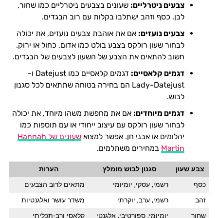
צבעים ניטרליים:
שעונים בצבעים ניטרליים כמו שחור,
לבן, כסף וזהב ישתלבו בקלות עם רוב הבגדים.
צבעים נועזים:
אם את אוהבת צבעים נועזים, את יכולה
לבחור שעון רולקס בצבע בולט כמו אדום, כחול או ירוק.
חשוב להתאים את הצבע של השעון לצבעים של הבגדים.
דגמים קלאסיים:
דגמים קלאסיים כמו Datejust ו-
Lady-Datejust הם בחירה בטוחה שתתאים לכל סגנון
לבוש.
דגמים מיוחדים:
אם את מחפשת משהו מיוחד, את יכולה
לבחור שעון רולקס עם עיצוב ייחודי או עם תוספות כמו
יהלומים או אבני חן. אפשר למצוא
שעונים של Hannah
Martin
במחירים משתלמים.
צבע שעון
סגנון לבוש מומלץ
הערות
כסף
רשמי, עסקי, יומיומי
מתאים לרוב הצבעים
זהב
רשמי, ערב, יוקרתי
משדר עושר ואלגנטיות
שחור
יומיומי, ספורטיבי, אלגנטי
קלאסי ורב-תכליתי