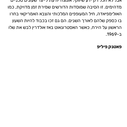
אבל לא הכל רק ידע שיווקי: אומגה יודעת לייצר שעונים טכניים
מדהימים. זו הסיבה שמוסדות הדורשים שמירת זמן מדויקת, כמו
האולימפיאדה, חיל המעופפים המלכותי והצבא האמריקאי בחרו
בו כספק שלהם לאורך השנים. הם גם זכו בכבוד להיות השעון
הראשון על הירח, כאשר האסטרונאוט באז אולדרין לבש את שלו
ב-1969.
פאטנק פיליפ