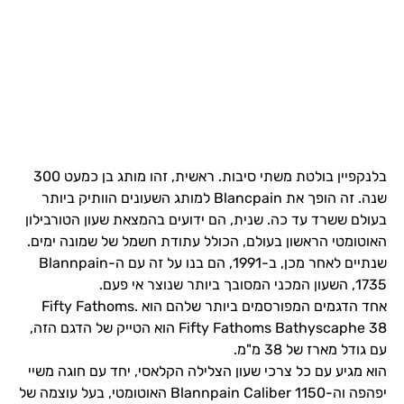
בלנקפיין בולטת משתי סיבות. ראשית, זהו מותג בן כמעט 300
שנה. זה הופך את Blancpain למותג השעונים הוותיק ביותר
בעולם ששרד עד כה. שנית, הם ידועים בהמצאת שעון הטורבילון
האוטומטי הראשון בעולם, הכולל עתודת חשמל של שמונה ימים.
שנתיים לאחר מכן, ב-1991, הם בנו על זה עם ה-Blannpain
1735, השעון המכני המסובך ביותר שנוצר אי פעם.
אחד הדגמים המפורסמים ביותר שלהם הוא Fifty Fathoms.
Fifty Fathoms Bathyscaphe 38 הוא הטייק של הדגם הזה,
עם גודל מארז של 38 מ"מ.
הוא מגיע עם כל צרכי שעון הצלילה הקלאסי, יחד עם חוגה משיי
יפהפה וה-Blannpain Caliber 1150 האוטומטי, בעל עוצמה של