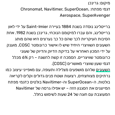
מיקום: גרינכן
דגמי מפתח: Chronomat, Navitimer, SuperOcean,
Aerospace, SuperAvenger
ברייטלינג נוסדה בשנת 1884 בעיירה Saint-Imier על ידי לאון
ברייטלינג, והם עברו למיקומם הנוכחי, גרינכן בשנת 1982. אחת
הסיבות העיקריות לכך שהם כל כך נערצים היא שהם מותג
השעונים השוויצרי היחיד שיש לו אישור כרונומטר COSC, מוענק
על ידי המכון האחראי על בדיקת הדיוק והדיוק של שעוני
כרונומטר שוויצריים. הסמכה זו קשה להשגה – רק 6% מכלל
דגמי שעון שווצרי מאושרים (COSC).
השעונים
שלהם מושפעים מצלילה ותעופה, עם מאפייני עיצוב כמו
נרתיקים מצוחצחים, רצועות ושטח פנים גדולים וקלים לקריאה
בולטות. ה-SuperOcean וה-Navitimer בולטים כדגמי מפתח
המייצגים את הסגנון הזה – יש אפילו גרסה של Navitimer
המעוצבת עם חוגה של 24 שעות לשימוש בחלל.