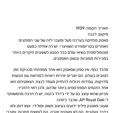
תאריך הקמה: 1939
מיקום: ז'נבה
פאטק מחזיקה בערכה מעל ומעבר לזה של שני המותגים
האחרים בטריומווירט השוויצרי. יש לה אחיזה כמעט
מונופוליסטית בשיאי עולם בכל הנוגע לשעונים היקרים ביותר
במכירות פומביות ובשוק האספנים.
מלבד כסף, אין ספק שפאטק הוא אחד ממפתחי מכניקת זמן
הטובים בעולם. הם יוצרים יצירות ראויות למורשת עם תנועות
מדויקות, עמידות ויכולות להחזיק מעמד לנצח. הנאוטילוס הוא
אחד הדגמים המפורסמים ביותר שלהם, ולכן ראוי להזכיר.
מכיוון שהוא עוצב גם על ידי ג'רלד ג'נטה, יש לו הרבה מהמשותף
ל-AP Royal Oak, שכבר כיסינו.
שעוני פאטנק פיליפ ידועים בעיצוב פשוט וסולידי, יוצא דופן ולא
בדרך צעקנית. הם לא צועקים יוקרה, הם לוחשים תחכום, וחובבי