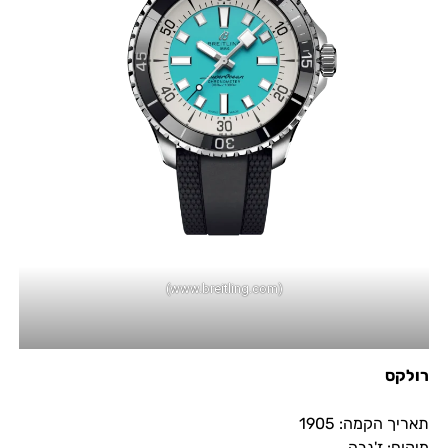
(www.breitling.com)
רולקס
תאריך הקמה: 1905
מיקום: ז'נבה