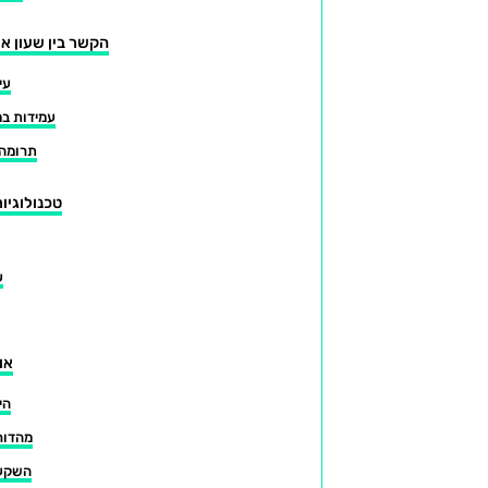
הקשר בין שעון או
עי
עמידות במ
תרומה 
טכנולוגיו
ע
או
הי
מהדור
השקעה