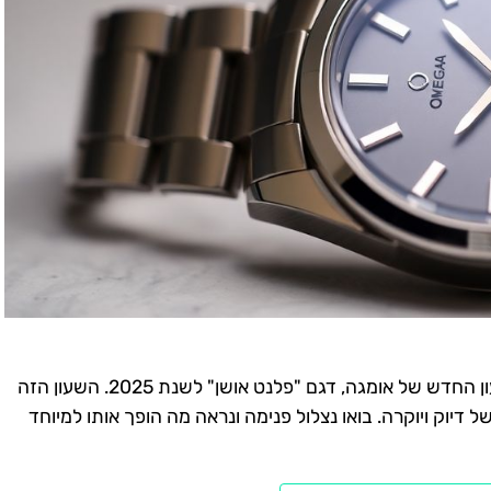
ברוכים הבאים למאמר שיספר לכם על השעון החדש של אומגה, דגם "פלנט אושן" לשנת 2025. השעון הזה
 דיוק ויוקרה. בואו נצלול פנימה ונראה מה הופך אותו למיוחד