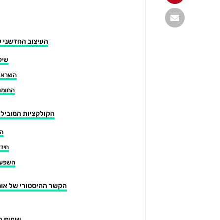
העיצוב החדשני ש
שילו
השראות
החומר
הקולקציות המובילות
הד
חידו
השפעת
הקשר ההיסטורי של אומ
שיתופי פ