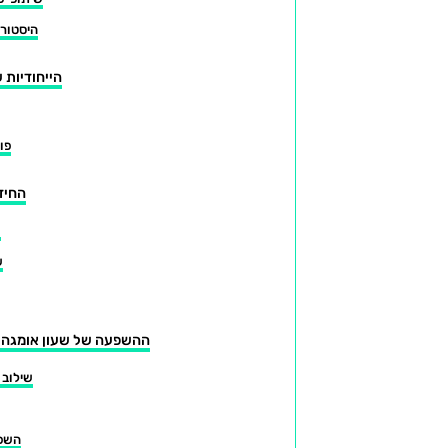
היסטורי
הייחודיות 
פונ
החידו
ש
ש
ההשפעה של שעון אומגה פל
שילוב ב
השפע