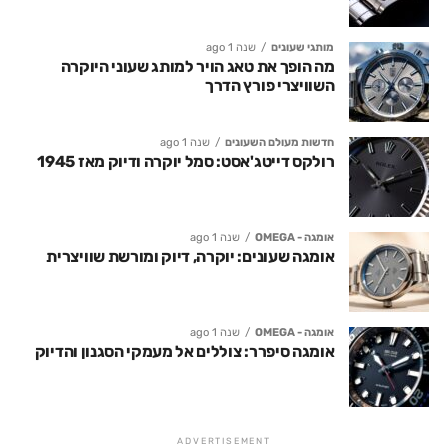
מותגי שעונים
שנה 1 ago
מה הופך את טאג הויר למותג שעוני היוקרה
השוויצרי פורץ הדרך
חדשות מעולם השעונים
שנה 1 ago
רולקס דייטג'אסט: סמל יוקרה ודיוק מאז 1945
אומגה - OMEGA
שנה 1 ago
אומגה שעונים: יוקרה, דיוק ומורשת שוויצרית
אומגה - OMEGA
שנה 1 ago
אומגה סיפרר: צוללים אל מעמקי הסגנון והדיוק
ADVERTISEMENT