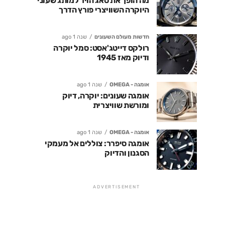
מה הופך את טאג הויר למותג שעוני
היוקרה השוויצרי פורץ הדרך
חדשות מעולם השעונים
שנה 1 ago
רולקס דייטג'אסט: סמל יוקרה
ודיוק מאז 1945
אומגה - OMEGA
שנה 1 ago
אומגה שעונים: יוקרה, דיוק
ומורשת שוויצרית
אומגה - OMEGA
שנה 1 ago
אומגה סיפרר: צוללים אל מעמקי
הסגנון והדיוק
ADVERTISEMENT