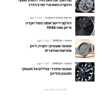
מה הופך את טאג הויר למותג שעוני
היוקרה השוויצרי פורץ הדרך
חדשות מעולם השעונים
שנה 1 ago
רולקס דייטג'אסט: סמל יוקרה
ודיוק מאז 1945
אומגה - OMEGA
שנה 1 ago
אומגה שעונים: יוקרה, דיוק
ומורשת שוויצרית
אומגה - OMEGA
שנה 1 ago
אומגה סיפרר: צוללים אל מעמקי
הסגנון והדיוק
ADVERTISEMENT