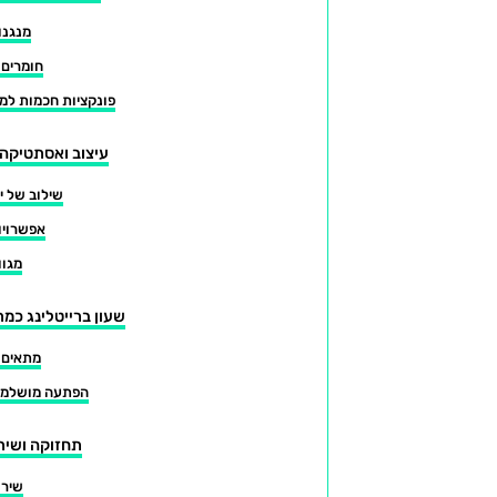
מנגנו
חומרים 
פונקציות חכמות למ
עיצוב ואסתטיקה 
שילוב של י
אפשרויו
מגוו
שעון ברייטלינג כמ
מתאים ל
הפתעה מושלמת 
תחזוקה ושירו
שירו