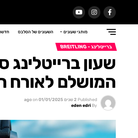
מותגי שעונים
השעונים של הסלבס
חדשות
ברייטלינג - BREITLING
שעון ברייטלינג ס
המושלם לאורח חי
Published
2 שנים ago
01/01/2025
on
eden edri
By