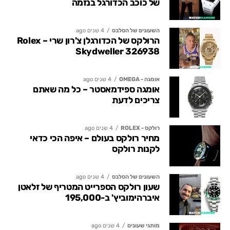
של כוכב הכדורגל בנזמה
השעונים של הסלבס
4 שנים ago
הרולקס של הכדורגלן צ'רון שרי – Rolex
Skydweller 326938
אומגה - OMEGA
4 שנים ago
אומגה ספידמאסטר – כל מה שאתם
צריכים לדעת
רולקס - ROLEX
4 שנים ago
מחיר רולקס בעולם – איפה הכי כדאי
לקנות רולקס
השעונים של הסלבס
4 שנים ago
שעון רולקס הספרייט המטריף של זלאטן
איברהימוביץ' ב-195,000
מותגי שעונים
4 שנים ago