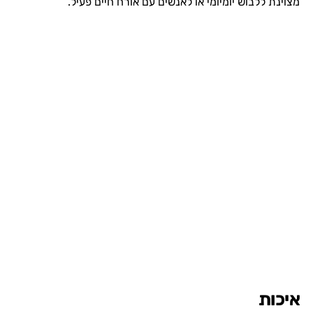
מצוינת ללבוש יומיומי או לאנשים עם אורח חיים פעיל.
איכות