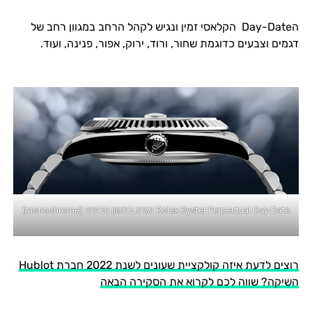
הDay-Date הקלאסי זמין ונגיש לקהל הרחב במגוון רחב של
דגמים וצבעים כדוגמת שחור, ורוד, ירוק, אפור, פנינה, ועוד.
Rolex Oyster Perpeutual Day-Date מגיע במגוון צבעים (monochrome)
רוצים לדעת איזה קולקציית שעונים לשנת 2022 חברת Hublot
השיקה? שווה לכם לקרוא את הסקירה הבאה