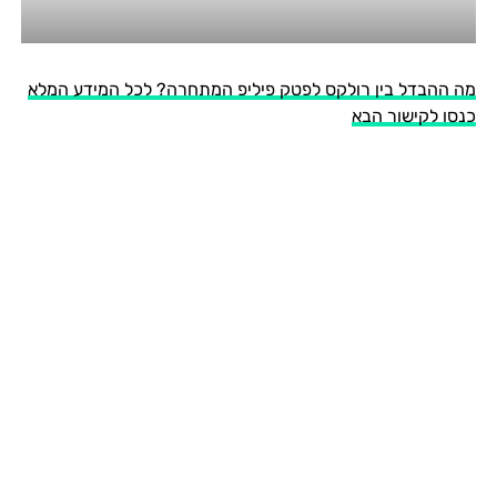
מה ההבדל בין רולקס לפטק פיליפ המתחרה? לכל המידע המלא
כנסו לקישור הבא