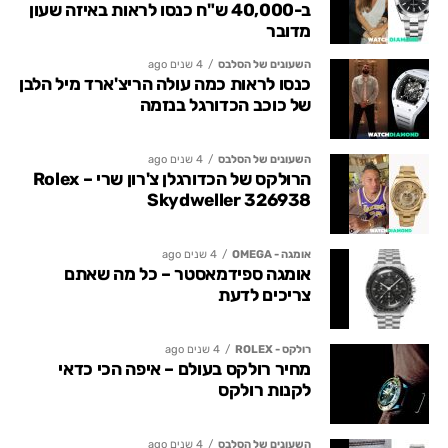
ב-40,000 ש"ח כנסו לראות באיזה שעון
מדובר
השעונים של הסלבס
4 שנים ago
כנסו לראות כמה עולה הריצ'ארד מיל הלבן
של כוכב הכדורגל בנזמה
השעונים של הסלבס
4 שנים ago
הרולקס של הכדורגלן צ'רון שרי – Rolex
Skydweller 326938
אומגה - OMEGA
4 שנים ago
אומגה ספידמאסטר – כל מה שאתם
צריכים לדעת
רולקס - ROLEX
4 שנים ago
מחיר רולקס בעולם – איפה הכי כדאי
לקנות רולקס
השעונים של הסלבס
4 שנים ago