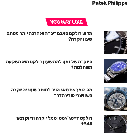
Patek Philippe
YOU MAY LIKE
מדוע רולקס סאבמרינר הוא הרבה יותר מסתם
שעון יוקרה?
היוקרה של זמן: למה שעון רולקס הוא השקעה
משתלמת?
מה הופך את טאג הויר למותג שעוני היוקרה
השוויצרי פורץ הדרך
רולקס דייטג'אסט: סמל יוקרה ודיוק מאז
1945