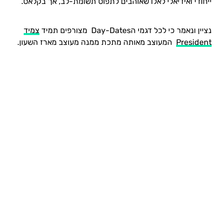
ייחודי ואידיאלי לאלו שאוהבים לתפוס תשומת-לב, אך בקלאס.
נציין ונאמר כי לכל דגמי הDay-Dates מצורפים תמיד
צמיד
President
המעוצב מאותה מתכת ממנה מעוצב מארז השעון.