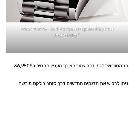
Rolex Oyster Perpeutual Day-Date עשוי ממתכת איכותית
(monochrome)
התמחור של דגמי זהב צהוב לצורך העניין מתחיל ב36,950$.
ניתן לרכוש את הדגמים החדשים דרך סוחר רולקס מורשה.