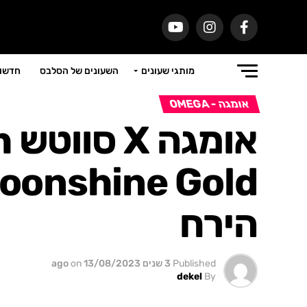
מותגי שעונים
השעונים של הסלבס
חדשות
אומגה - OMEGA
או
הירח
Published
3 שנים ago
13/08/2023
on
dekel
By