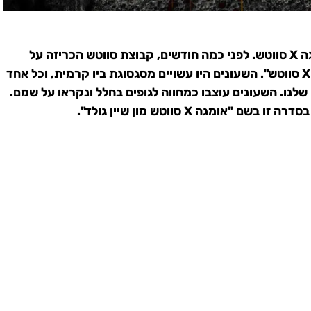
לא עבר הרבה זמן מאז השקת שעוני אומגה X סווטש. לפני כמה חודשים, קבוצת סווטש הכריזה על
סדרה חדשה של 11 שעונים בשם "אומגה X סווטש". השעונים היו עשויים מסגסוגת ביו קרמית, וכל אחד
נו. השעונים עוצבו כמחווה לגופים בחלל ונקראו על שמם.
ומגה X סווטש מון שיין גולד".