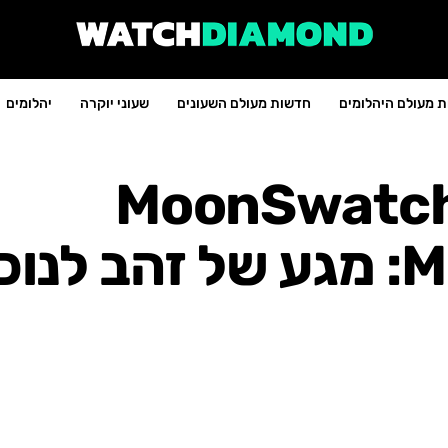
 מעולם היהלומים
חדשות מעולם השעונים
שעוני יוקרה
יהלומים
מגה X סווטש MoonSwatch
Moonshine Gold: מגע של זהב ל