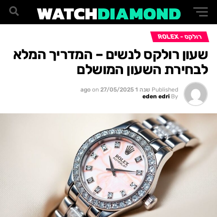
רולקס - ROLEX
שעון רולקס לנשים – המדריך המלא
לבחירת השעון המושלם
Published
שנה 1 ago
27/05/2025
on
eden edri
By