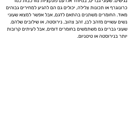
נגישים. שעוני גברים, במיוחד אלו עם פונקציות מורכבות כמו
כרונוגרף או תכונות צלילה, יכולים גם הם להגיע למחירים גבוהים
מאוד. החומרים משתנים בהתאם לדגם, אבל אפשר למצוא שעוני
נשים עשויים מזהב לבן, זהב צהוב, נירוסטה, או שילובים שלהם.
שעוני גברים גם משתמשים בחומרים דומים, אבל לעיתים קרובות
יותר בנירוסטה או טיטניום.