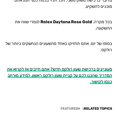
מדובר ברכישה משוק משני, הכל תלוי בכמה כסף וזמן אתם
מוכנים להשקיע.
בכל מקרה,
Rolex Daytona Rose Gold
לגמרי שווה את
ההשקעה.
בסופו של יום, אתם תחזיקו באחד מהשעונים הנחשקים ביותר של
רולקס.
מעוניינים ברכישת שעון רולקס חדש? אתם חייבים אז לקרוא את
המדריך שהכנו לכם על קניית שעון רולקס ראשון. למידע מורחב
כנסו לקישור.
FEATURED
RELATED TOPICS: