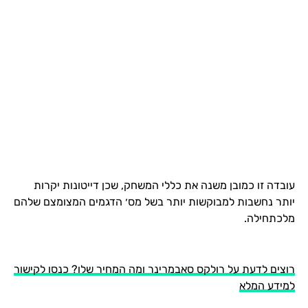
עובדה זו כמובן משנה את כללי המשחק, שכן דייטונות יקרות
יותר נחשבות למבוקשות יותר בשל מס׳ הדגמים המצומצם שלהם
מלכתחילה.
רוצים לדעת על רולקס סאבמרינר ומה המחיר שלו? כנסו לקישור
למידע המלא