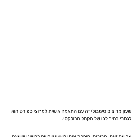
שעון מרוצים סימבולי זה עם התאמה אישית למרוצי ספורט הוא
לגמרי בחיר לבו של הקהל הרולקסי.
אך עם זאת, חביבותו הופכת אותו לשעון שקשה להשיגו ושעצם