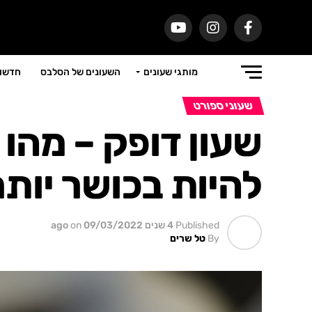
מותגי שעונים
השעונים של הסלבס
חדשות
שעוני ספורט
שעון דופק – מהו ו
להיות בכושר יותר
Published
4 שנים ago
09/03/2022
on
By
טל שרים