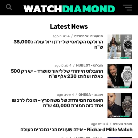
Latest News
השעונים של הסלבס
4 שנים ago
הרולקס הקלאסי של ירדן ויזל עולה כ35,000
ש"ח
הובלוט - HUBLOT
4 שנים ago
ההובלוט הייחודי של ליאור סושרד – יש רק 500
כאלה ועלותו 230 אלף ש"ח
אומגה - OMEGA
4 שנים ago
האומגה המיוחדת של משה פרץ – תוכלו לרכוש
אחד כזה תמורת 40,000 ש"ח
מותגי שעונים
4 שנים ago
Richard Mille Watch – איזה שעונים הכי נמכרים בעולם