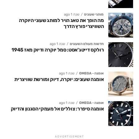
מותגי שעונים
שנה 1 ago
מה הופך את טאג הויר למותג שעוני היוקרה
השוויצרי פורץ הדרך
חדשות מעולם השעונים
שנה 1 ago
רולקס דייטג'אסט: סמל יוקרה ודיוק מאז 1945
אומגה - OMEGA
שנה 1 ago
אומגה שעונים: יוקרה, דיוק ומורשת שוויצרית
אומגה - OMEGA
שנה 1 ago
אומגה סיפרר: צוללים אל מעמקי הסגנון והדיוק
ADVERTISEMENT