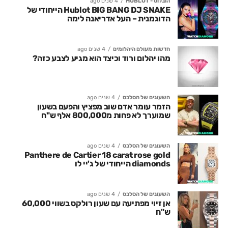
הובלוט - HUBLOT
4 שנים ago
Hublot BIG BANG DJ SNAKE הייחודי של
הדוגמנית – העל אדריאנה לימה
חדשות מעולם היהלומים
4 שנים ago
מהו יהלום ורוד וכיצד הוא מגיע לצבע כזה?
השעונים של הסלבס
4 שנים ago
הזמר עומר אדם שוב מפציץ והפעם בשעון
שמוערך לא פחות מ800,000 אלף ש"ח
השעונים של הסלבס
4 שנים ago
Panthere de Cartier 18 carat rose gold
diamonds הייחודי של ג'יי לו
השעונים של הסלבס
4 שנים ago
אן זיוי מפתיעה עם שעון רולקס בשווי 60,000
ש"ח