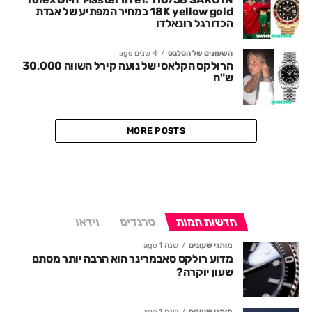
18K yellow gold במחיר המפתיע של אגדת
הכדורגל רונאלדו
השעונים של הסלבס
4 שנים ago
הרולקס הקלאסי של נועה קירל השווה 30,000
ש"ח
MORE POSTS
חדשות חמות
טרנדים
וידאו
מותגי שעונים
שנה 1 ago
מדוע רולקס סאבמרינר הוא הרבה יותר מסתם
שעון יוקרה?
מותגי שעונים
שנה 1 ago