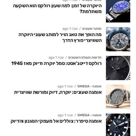
היוקרה של זמן: למה שעון רולקס הוא השקעה
משתלמת?
מותגי שעונים
שנה 1 ago
מה הופך את טאג הויר למותג שעוני היוקרה
השוויצרי פורץ הדרך
חדשות מעולם השעונים
שנה 1 ago
רולקס דייטג'אסט: סמל יוקרה ודיוק מאז 1945
אומגה - OMEGA
שנה 1 ago
אומגה שעונים: יוקרה, דיוק ומורשת שוויצרית
אומגה - OMEGA
שנה 1 ago
אומגה סיפרר: צוללים אל מעמקי הסגנון והדיוק