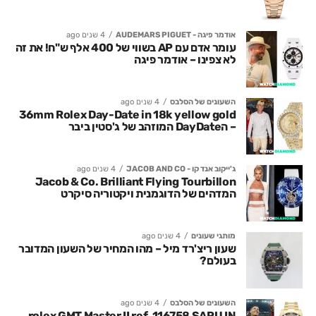
אודמר פיגה - AUDEMARS PIGUET
4 שנים ago
עומר אדם עם AP בשווי של 400 אלף ש"ח! את זה
לא צפינו – אודמר פיגה
השעונים של הסלבס
4 שנים ago
36mm Rolex Day-Date in 18k yellow gold
– הDayDate המוזהב של ג'סטין ביבר
ג'ייקוב אנד קו - JACOB AND CO
4 שנים ago
Jacob & Co. Brilliant Flying Tourbillon
המדהים של הדוגמנית ויקטוריה סיקרט
מותגי שעונים
4 שנים ago
שעון ריצ'רד מיל – מהו המחיר של השעון המדובר
בעולם?
השעונים של הסלבס
4 שנים ago
rolex GMT Master II ref. 116758 SARU IN