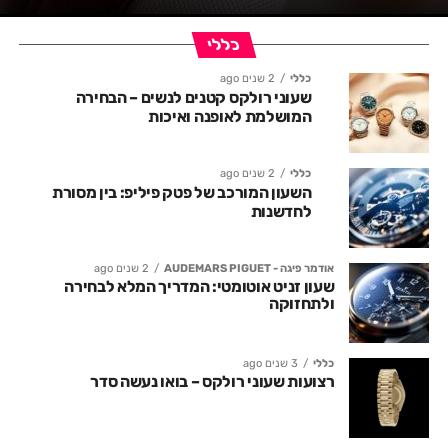
כללי
כללי
2 שנים ago
שעוני רולקס קטנים לנשים – הבחירה
המושלמת לאופנה ואיכות
כללי
2 שנים ago
השעון המורכב של פטק פיליפ: בין מסורת
לחדשנות
אודמר פיגה - AUDEMARS PIGUET
2 שנים ago
שעון זניט אוטומטי: המדריך המלא לבחירה
ולתחזוקה
כללי
3 שנים ago
רצועות שעוני רולקס – בואו נעשה סדר