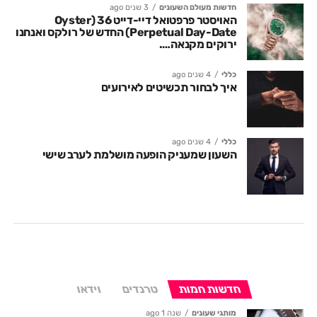
חדשות מעולם השעונים
3 שנים ago
האויסטר פרפטואל דיי-דייט 36 (Oyster
Perpetual Day-Date) החדש של רולקס ואנחנו
ירוקים מקנאה….
כללי
4 שנים ago
איך לבחור תכשיטים לאירועים
כללי
4 שנים ago
השעון שמעניק הופעה מושלמת לערב שישי
חדשות חמות
טרנדים
וידאו
מותגי שעונים
שנה 1 ago