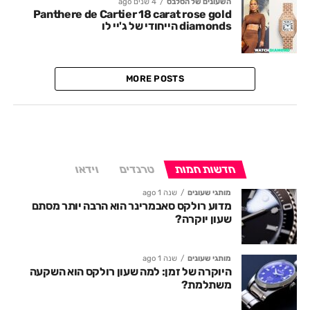
השעונים של הסלבס
4 שנים ago
Panthere de Cartier 18 carat rose gold
diamonds הייחודי של ג'יי לו
MORE POSTS
חדשות חמות
טרנדים
וידאו
מותגי שעונים
שנה 1 ago
מדוע רולקס סאבמרינר הוא הרבה יותר מסתם
שעון יוקרה?
מותגי שעונים
שנה 1 ago
היוקרה של זמן: למה שעון רולקס הוא השקעה
משתלמת?