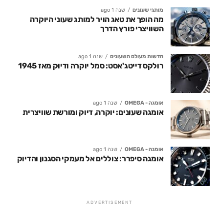
מותגי שעונים
שנה 1 ago
מה הופך את טאג הויר למותג שעוני היוקרה
השוויצרי פורץ הדרך
חדשות מעולם השעונים
שנה 1 ago
רולקס דייטג'אסט: סמל יוקרה ודיוק מאז 1945
אומגה - OMEGA
שנה 1 ago
אומגה שעונים: יוקרה, דיוק ומורשת שוויצרית
אומגה - OMEGA
שנה 1 ago
אומגה סיפרר: צוללים אל מעמקי הסגנון והדיוק
ADVERTISEMENT